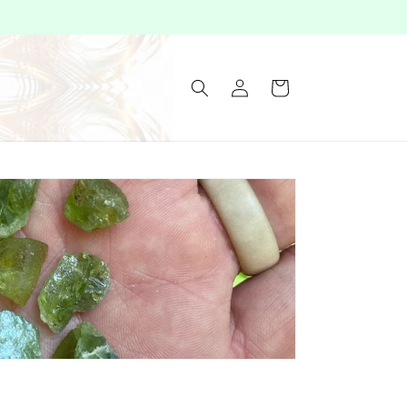
Åbningstider i Valby
Log
Indkøbskurv
ind