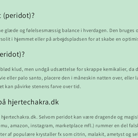
 (peridot)?
 glæde og følelsesmæssig balance i hverdagen. Den bruges ofte
hrysolit i hjemmet eller på arbejdspladsen for at skabe en opti
eridot)?
 blød klud, men undgå udsættelse for skrappe kemikalier, da d
e eller palo santo, placere den i måneskin natten over, eller 
et kan påvirke stenens farve over tid.
på hjertechakra.dk
på hjertechakra.dk. Selvom peridot kan være dragende og magiske
mu, amazon, instagram, marketplace mfl.) rummer en del falske
r af populære krystaller fx som citrin, malakit, ametyst og sel