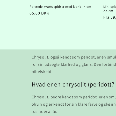
Polerede kvarts spidser med klorit - 4 cm
Mini spi
2,4 cm
Normalpris
65,00 DKK
Norma
Fra 59
Chrysolit, også kendt som peridot, er en smu
for sin udsøgte klarhed og glans. Den forbindes
bibelsk tid
Hvad er en chrysolit (peridot)?
Chrysolit, bedre kendt som peridot, er en smu
olivin og er kendt for sin klare farve og skøn
tusinder af år.