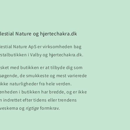
lestial Nature og hjertechakra.dk
lestial Nature ApS er virksomheden bag
ystalbutikken i Valby og hjertechakra.dk.
sket med butikken er at tilbyde dig som
søgende, de smukkeste og mest varierede
ikke naturligheder fra hele verden.
ønheden i butikken har bredde, og er ikke
n indrettet efter tidens eller trendens
rveskema og
rigtige
formkrav.