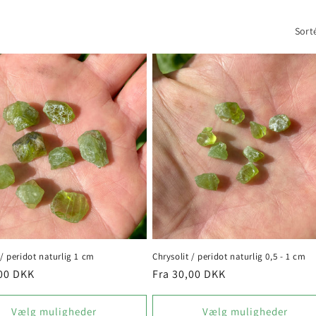
Sorté
 / peridot naturlig 1 cm
Chrysolit / peridot naturlig 0,5 - 1 cm
pris
,00 DKK
Normalpris
Fra 30,00 DKK
Vælg muligheder
Vælg muligheder