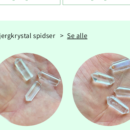
Bjergkrystal spidser >
Se alle