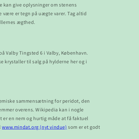
kke kan give oplysninger om stenens
te være er tegn på uægte varer. Tag altid
allernes ægthed.
 på Valby Tingsted 6 i Valby, København.
 krystaller til salg på hylderne her og i
n kemiske sammensætning for peridot, den
temmer overens. Wikipedia kan i nogle
et er en nem og hurtig måde at få faktuel
l
www.mindat.org (nyt vindue)
som er et godt