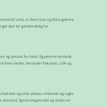
chrysolit unik, er dens lyse og klare grønne
et gør den let genkendelig for
ten og amulet for held. Egypterne hentede
fra flere steder, herunder Pakistan, USA og
tchakraet og solar plexus-chakraet og siges
e velstand, fjerne negativitet og skabe en