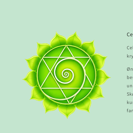
Ce
Ce
kr
Øn
be
un
Sk
ku
fa