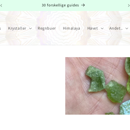
Helt nyt i shoppen
s
Krystaller
Regnbuer
Himalaya
Havet
Andet..