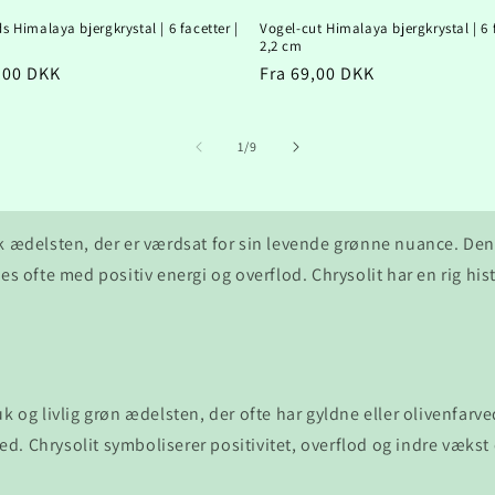
ds Himalaya bjergkrystal | 6 facetter |
Vogel-cut Himalaya bjergkrystal | 6 f
2,2 cm
lpris
,00 DKK
Normalpris
Fra 69,00 DKK
af
1
/
9
k ædelsten, der er værdsat for sin levende grønne nuance. Den
 ofte med positiv energi og overflod. Chrysolit har en rig histor
k og livlig grøn ædelsten, der ofte har gyldne eller olivenfarv
hed. Chrysolit symboliserer positivitet, overflod og indre væks