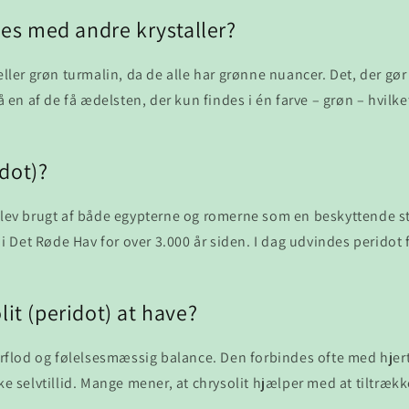
les med andre krystaller?
ller grøn turmalin, da de alle har grønne nuancer. Det, der gør 
å en af de få ædelsten, der kun findes i én farve – grøn – hvilk
dot)?
 blev brugt af både egypterne og romerne som en beskyttende s
 i Det Røde Hav for over 3.000 år siden. I dag udvindes peridot 
it (peridot) at have?
verflod og følelsesmæssig balance. Den forbindes ofte med hjer
e selvtillid. Mange mener, at chrysolit hjælper med at tiltrækk