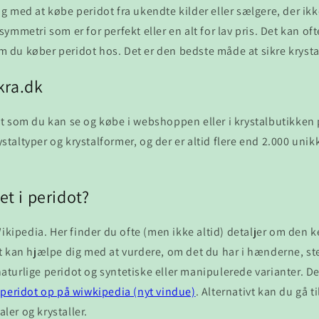
elig med at købe peridot fra ukendte kilder eller sælgere, der i
 symmetri som er for perfekt eller en alt for lav pris. Det kan of
om du køber peridot hos. Det er den bedste måde at sikre kryst
kra.dk
idot som du kan se og købe i webshoppen eller i krystalbutikken
staltyper og krystalformer, og der er altid flere end 2.000 unikke
et i peridot?
Wikipedia. Her finder du ofte (men ikke altid) detaljer om de
t kan hjælpe dig med at vurdere, om det du har i hænderne, s
naturlige peridot og syntetiske eller manipulerede varianter. D
 peridot op på wiwkipedia (nyt vindue)
. Alternativt kan du gå ti
er og krystaller.