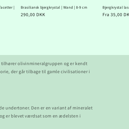
acetter |
Brasiliansk bjergkrystal | Wand | 8-9 cm
Bjergkrystal las
Normalpris
290,00 DKK
Normalpris
Fra 35,00 D
 tilhører olivinmineralgruppen og er kendt
ie, der går tilbage til gamle civilisationer i
ede undertoner. Den er en variant af mineralet
t og er blevet værdsat som en ædelsten i