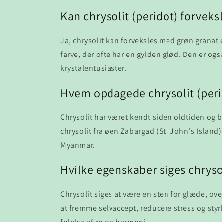
Kan chrysolit (peridot) forveks
Ja, chrysolit kan forveksles med grøn granat e
farve, der ofte har en gylden glød. Den er ogs
krystalentusiaster.
Hvem opdagede chrysolit (peri
Chrysolit har været kendt siden oldtiden og
chrysolit fra øen Zabargad (St. John's Island)
Myanmar.
Hvilke egenskaber siges chrysol
Chrysolit siges at være en sten for glæde, o
at fremme selvaccept, reducere stress og styrk
følelse af ro og harmoni.