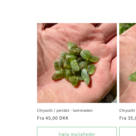
l
e
k
t
i
o
n
:
Chrysolit / peridot - lommesten
Chrysolit
Normalpris
Fra 45,00 DKK
Normal
Fra 35
Vælg muligheder