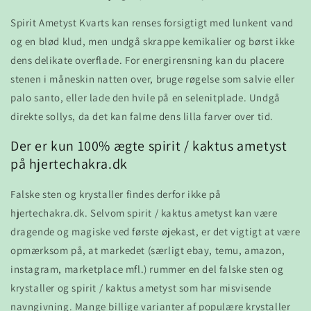
Spirit Ametyst Kvarts kan renses forsigtigt med lunkent vand
og en blød klud, men undgå skrappe kemikalier og børst ikke
dens delikate overflade. For energirensning kan du placere
stenen i måneskin natten over, bruge røgelse som salvie eller
palo santo, eller lade den hvile på en selenitplade. Undgå
direkte sollys, da det kan falme dens lilla farver over tid.
Der er kun 100% ægte spirit / kaktus ametyst
på hjertechakra.dk
Falske sten og krystaller findes derfor ikke på
hjertechakra.dk. Selvom spirit / kaktus ametyst kan være
dragende og magiske ved første øjekast, er det vigtigt at være
opmærksom på, at markedet (særligt ebay, temu, amazon,
instagram, marketplace mfl.) rummer en del falske sten og
krystaller og spirit / kaktus ametyst som har misvisende
navngivning. Mange billige varianter af populære krystaller