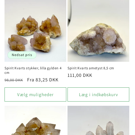
Nedsat pris
Spirit Kvarts stykker, lilla gylden 4
Spirit Kvarts ametyst 8,5 cm
cm
Normalpris
111,00 DKK
Normalpris
Udsalgspris
Fra 83,25 DKK
98,00 DKK
Vælg muligheder
Læg i indkøbskurv