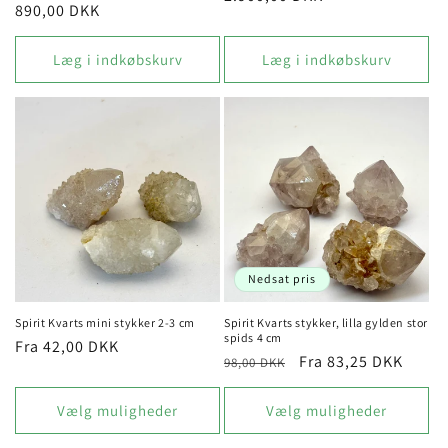
Normalpris
890,00 DKK
Læg i indkøbskurv
Læg i indkøbskurv
Nedsat pris
Spirit Kvarts mini stykker 2-3 cm
Spirit Kvarts stykker, lilla gylden stor
spids 4 cm
Normalpris
Fra 42,00 DKK
Normalpris
Udsalgspris
Fra 83,25 DKK
98,00 DKK
Vælg muligheder
Vælg muligheder