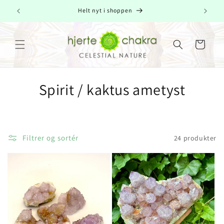
Gå til
Helt nyt i shoppen
indhold
Indkøbskurv
K
Spirit / kaktus ametyst
o
l
Filtrer og sortér
24 produkter
l
e
k
t