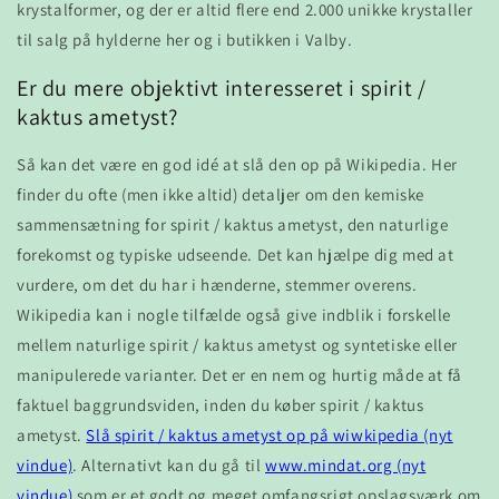
krystalformer, og der er altid flere end 2.000 unikke krystaller
til salg på hylderne her og i butikken i Valby.
Er du mere objektivt interesseret i spirit /
kaktus ametyst?
Så kan det være en god idé at slå den op på Wikipedia. Her
finder du ofte (men ikke altid) detaljer om den kemiske
sammensætning for spirit / kaktus ametyst, den naturlige
forekomst og typiske udseende. Det kan hjælpe dig med at
vurdere, om det du har i hænderne, stemmer overens.
Wikipedia kan i nogle tilfælde også give indblik i forskelle
mellem naturlige spirit / kaktus ametyst og syntetiske eller
manipulerede varianter. Det er en nem og hurtig måde at få
faktuel baggrundsviden, inden du køber spirit / kaktus
ametyst.
Slå spirit / kaktus ametyst op på wiwkipedia (nyt
vindue)
. Alternativt kan du gå til
www.mindat.org (nyt
vindue)
som er et godt og meget omfangsrigt opslagsværk om