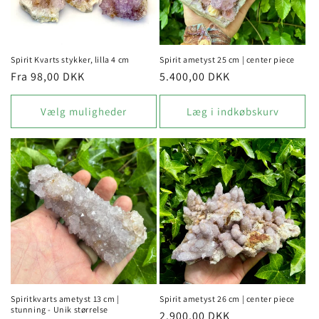
i
o
n
Spirit Kvarts stykker, lilla 4 cm
Spirit ametyst 25 cm | center piece
Normalpris
Fra 98,00 DKK
Normalpris
5.400,00 DKK
:
Vælg muligheder
Læg i indkøbskurv
Spiritkvarts ametyst 13 cm |
Spirit ametyst 26 cm | center piece
stunning - Unik størrelse
Normalpris
2.900,00 DKK