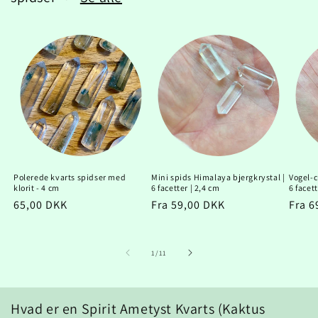
Polerede kvarts spidser med
Mini spids Himalaya bjergkrystal |
Vogel-c
klorit - 4 cm
6 facetter | 2,4 cm
6 facett
Normalpris
65,00 DKK
Normalpris
Fra 59,00 DKK
Norm
Fra 6
af
1
/
11
Hvad er en Spirit Ametyst Kvarts (Kaktus