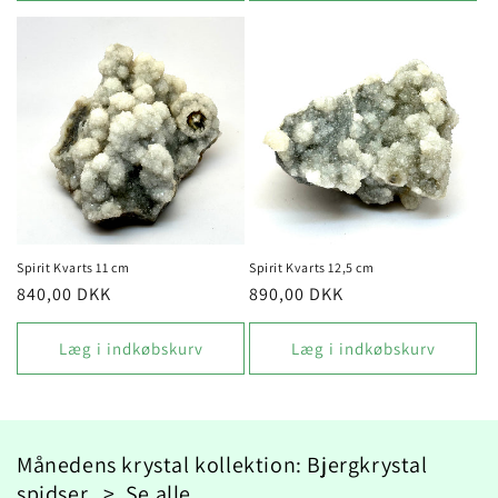
Spirit Kvarts 11 cm
Spirit Kvarts 12,5 cm
Normalpris
840,00 DKK
Normalpris
890,00 DKK
Læg i indkøbskurv
Læg i indkøbskurv
Månedens krystal kollektion: Bjergkrystal
spidser >
Se alle