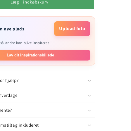
Læg i indkøbskurv
Upload foto
in nye plads
så andre kan blive inspireret
Lav dit inspirationsbillede
for hjælp?
 hverdage
hente?
imatiltag inkluderet