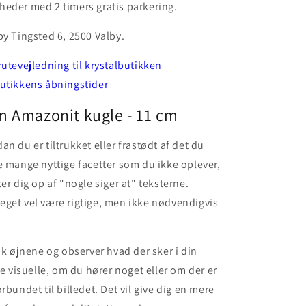
eder med 2 timers gratis parkering.
by Tingsted 6, 2500 Valby.
rutevejledning til krystalbutikken
butikkens åbningstider
m Amazonit kugle - 11 cm
n du er tiltrukket eller frastødt af det du
e mange nyttige facetter som du ikke oplever,
er dig op af "nogle siger at" teksterne.
get vel være rigtige, men ikke nødvendigvis
luk øjnene og observer hvad der sker i din
re visuelle, om du hører noget eller om der er
rbundet til billedet. Det vil give dig en mere