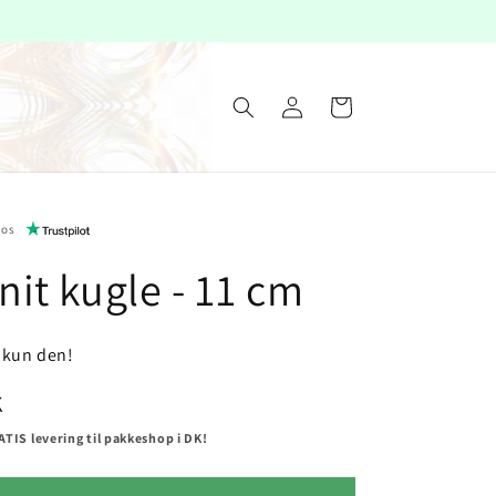
Helt nyt i shoppen
Log
Indkøbskurv
ind
hos
it kugle - 11 cm
r kun den!
K
TIS levering til pakkeshop i DK!