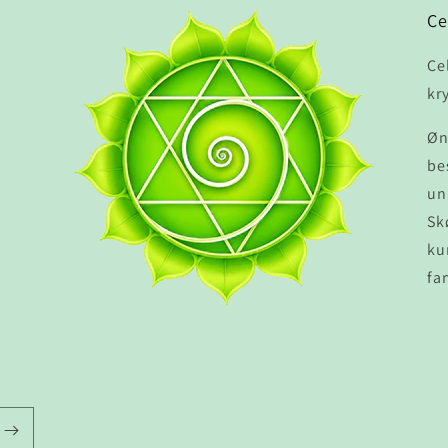
Ce
Ce
kr
Øn
be
un
Sk
ku
fa