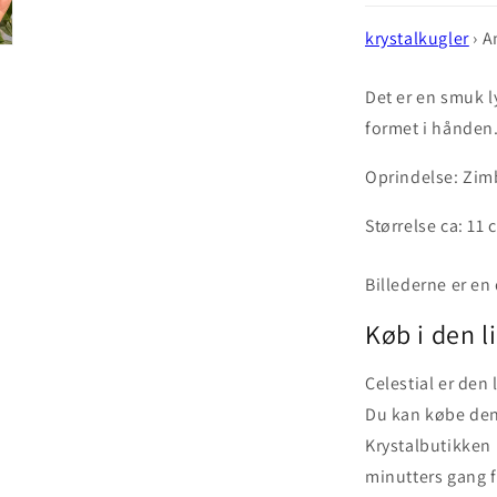
krystalkugler
› A
Det er en smuk l
formet i hånden
Oprindelse: Zi
Størrelse ca: 11 
Billederne er en
Køb i den li
Celestial er den 
Du kan købe den
Krystalbutikken l
minutters gang f