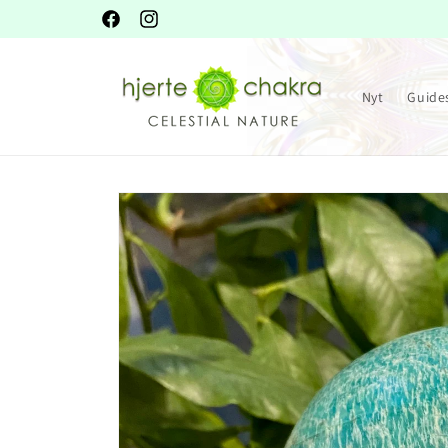
Gå til
Ferie nu - men vi ses i morgen
Facebook
Instagram
indhold
Nyt
Guide
Gå til
produktoplysninger