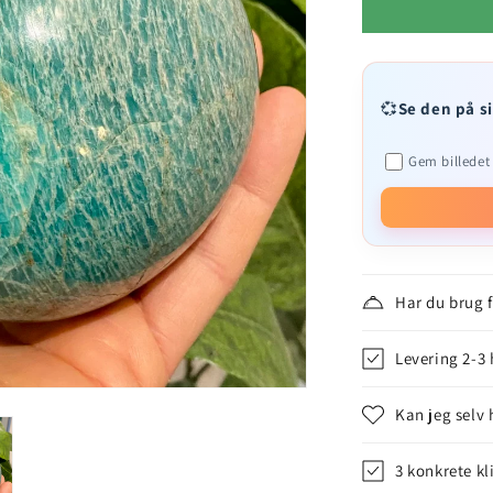
💞
Se den på s
Gem billedet 
Har du brug 
Levering 2-3
Kan jeg selv 
3 konkrete kl