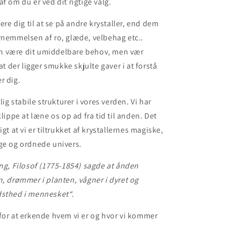
f om du er ved dit rigtige valg.
tere dig til at se på andre krystaller, end dem
rnemmelsen af ro, glæde, velbehag etc..
 være dit umiddelbare behov, men vær
der ligger smukke skjulte gaver i at forstå
r dig.
olig stabile strukturer i vores verden. Vi har
klippe at læne os op ad fra tid til anden. Det
igt at vi er tiltrukket af krystallernes magiske,
ge og ordnede univers.
ing, Filosof (1775-1854) sagde at ånden
n, drømmer i planten, vågner i dyret og
dsthed i mennesket“.
for at erkende hvem vi er og hvor vi kommer