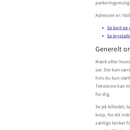
parkeringsmuligh
Adressen er: Val
Se kort og 
Se krystal
Generelt o
Mærk efter hvorda
ser. Der kan vær
hvis du kun støtt
Teksterne kan me
for dig.
Se på billedet, 
krop, for dit ind
særlige tanker fo