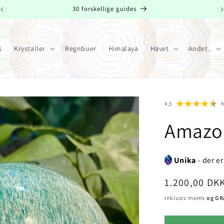
30 forskellige guides
s
Krystaller
Regnbuer
Himalaya
Havet
Andet..
4,5
Amazon
Unika
- der e
Normalpris
1.200,00 DK
Inklusiv moms
og GRA