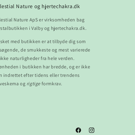
lestial Nature og hjertechakra.dk
lestial Nature ApS er virksomheden bag
ystalbutikken i Valby og hjertechakra.dk.
sket med butikken er at tilbyde dig som
søgende, de smukkeste og mest varierede
ikke naturligheder fra hele verden.
ønheden i butikken har bredde, og er ikke
n indrettet efter tidens eller trendens
rveskema og
rigtige
formkrav.
Facebook
Instagram