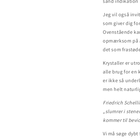
sand indikation a
Jeg vil også invi
som giver dig fo
Ovenstående kan
opmærksom på at 
det som frastøde
Krystaller er utr
alle brug for en 
er ikke så underl
men helt naturli
Friedrich Schell
„slumrer i stene
kommer til bevi
Vi må søge dybt 